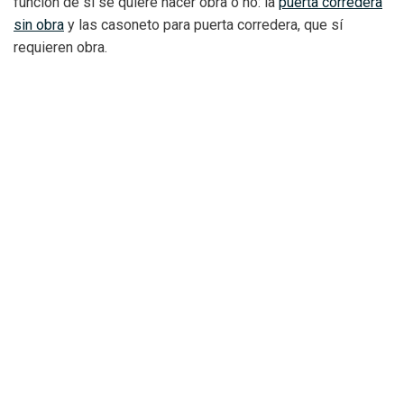
función de si se quiere hacer obra o no: la
puerta corredera
sin obra
y las casoneto para puerta corredera, que sí
requieren obra.