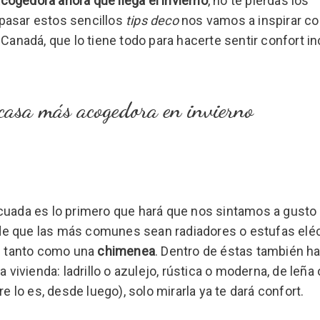
ogedora ahora que llega el invierno
, no te pierdas los
pasar estos sencillos
tips deco
nos vamos a inspirar co
Canadá, que lo tiene todo para hacerte sentir confort i
 casa más acogedora en invierno
cuada es lo primero que hará que nos sintamos a gusto e
e que las más comunes sean radiadores o estufas eléc
te tanto como una
chimenea
. Dentro de éstas también h
 vivienda: ladrillo o azulejo, rústica o moderna, de leña 
e lo es, desde luego), solo mirarla ya te dará confort.