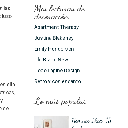
Mis lecturas de
n las
decoración
ncluso
Apartment Therapy
Justina Blakeney
Emily Henderson
Old Brand New
Coco Lapine Design
Retro y con encanto
n ella.
tricas,
Lo más popular
ay
o de
Hemnes Ikea: 15