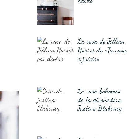
hacks
La casa de Jillian
Harris de «Tu casa
a juicio»
La casa bohemia
de la diseñadora
Justina Blakeney