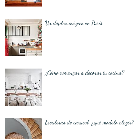
Un dúplex mágico en París
¿Cómo comenzar a decorar tu cocina?
Escaleras de caracol, ¿qué modelo elegir?