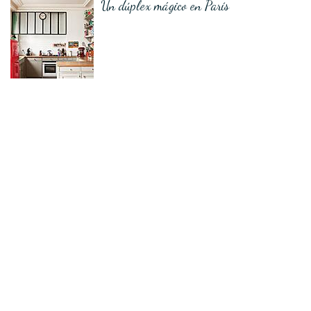
Un dúplex mágico en París
¿Cómo comenzar a decorar tu cocina?
Escaleras de caracol, ¿qué modelo elegir?