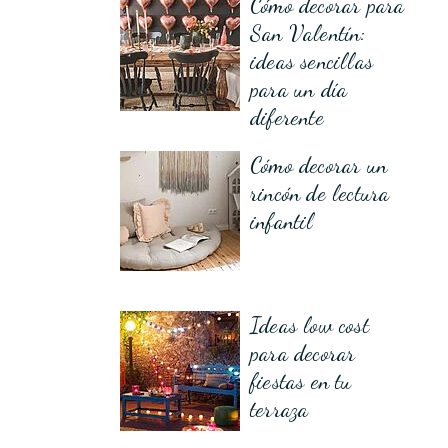
Cómo decorar para
San Valentín:
ideas sencillas
para un día
diferente
Cómo decorar un
rincón de lectura
infantil
Ideas low cost
para decorar
fiestas en tu
terraza