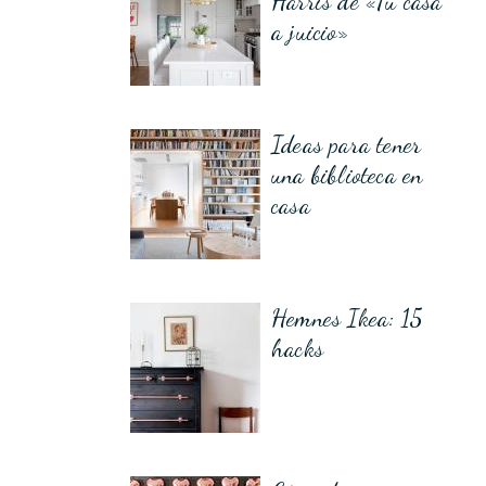
Harris de «Tu casa
a juicio»
Ideas para tener
una biblioteca en
casa
Hemnes Ikea: 15
hacks