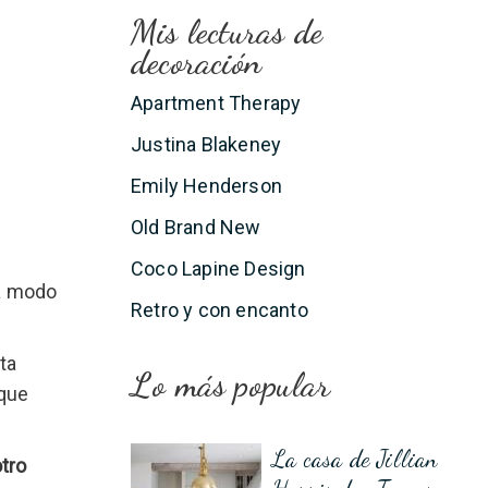
Mis lecturas de
decoración
Apartment Therapy
Justina Blakeney
Emily Henderson
Old Brand New
Coco Lapine Design
a modo
Retro y con encanto
sta
Lo más popular
 que
La casa de Jillian
otro