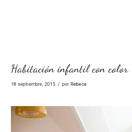
Saltar
al
contenido
Habitación infantil con color
18 septiembre, 2015
por
Rebeca