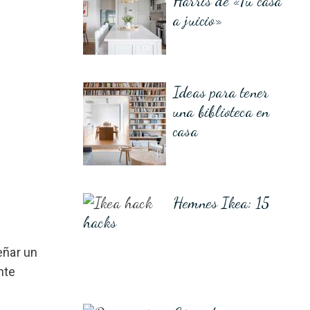
Harris de «Tu casa
a juicio»
Ideas para tener
una biblioteca en
casa
Hemnes Ikea: 15
hacks
eñar un
nte