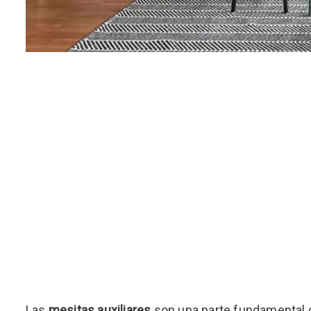
Las
mesitas auxiliares
son una parte fundamental d