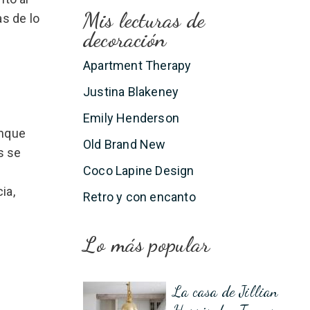
Mis lecturas de
s de lo
decoración
Apartment Therapy
Justina Blakeney
Emily Henderson
unque
Old Brand New
s se
Coco Lapine Design
ia,
Retro y con encanto
Lo más popular
La casa de Jillian