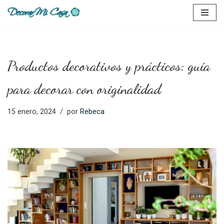
Saltar
al
contenido
Productos decorativos y prácticos: guía
para decorar con originalidad
15 enero, 2024
por
Rebeca