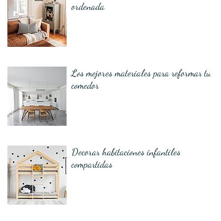
ordenada
Los mejores materiales para reformar tu
comedor
Decorar habitaciones infantiles
compartidas