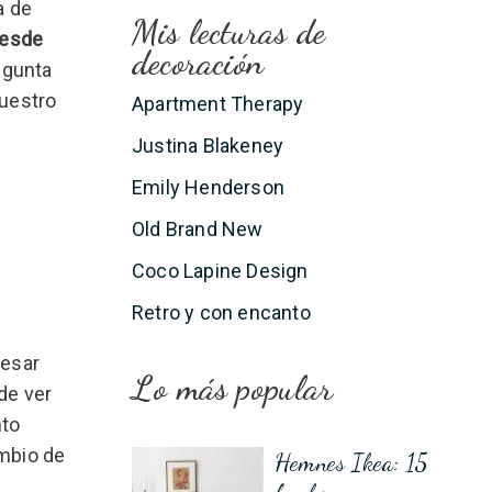
a de
Mis lecturas de
desde
decoración
egunta
nuestro
Apartment Therapy
Justina Blakeney
Emily Henderson
Old Brand New
Coco Lapine Design
Retro y con encanto
pesar
Lo más popular
de ver
nto
ambio de
Hemnes Ikea: 15