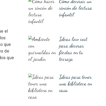
Cómo decorar un
rincón de lectura
infantil
ue el
los
Ideas low cost
lo que
para decorar
es de
fiestas en tu
ados que
terraza
Ideas para tener
una biblioteca en
casa